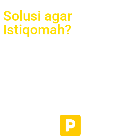
Solusi agar
Istiqomah?
Yang pertama adalah, paksaan diri
kita, insyaAllah keistiqomahan kita
akan naik menjadi 33%. Selanjutnya
berteman dengan orang shalih agar
naik menjadi 66%, dan
bergabunglah dengan komunitas Al
Quran agar semangat 99%.