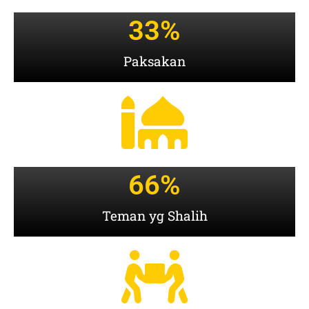
33
%
Paksakan
66
%
Teman yg Shalih