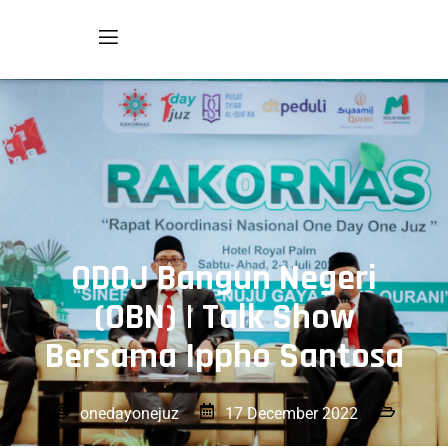
ODOJ Bangun Negeri
(OBN) | Talk Show
Bersama Ippho Santosa
onedayonejuz
17 December 2022