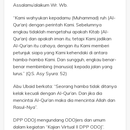
Assalamu’alaikum Wr. Wb.
“Kami wahyukan kepadamu (Muhammad) ruh (Al-
Qur’an) dengan perintah Kami. Sebelumnya
engkau tidaklah mengetahui apakah Kitab (Al-
Qur’an) dan apakah iman itu, tetapi Kami jadikan
Al-Qur’an itu cahaya, dengan itu Kami memberi
petunjuk siapa yang Kami kehendaki di antara
hamba-hamba Kami. Dan sungguh, engkau benar-
benar membimbing (manusia) kepada jalan yang
lurus.” (Q.S. Asy Syura: 52)
Abu Ubaid berkata: “Seorang hamba tidak ditanya
kelak kecuali dengan Al-Qur’an. Dan jika dia
mencintai Al-Qur’an maka dia mencintai Allah dan
Rasul-Nya”.
DPP ODOJ mengundang ODOJers dan umum
dalam kegiatan “Kajian Virtual II DPP ODOJ”.