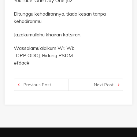
YouTube: One Day One Juz
Ditunggu kehadirannya, tiada kesan tanpa
kehadiranmu.
Jazakumullahu khairan katsiran.
Wassalamu’alaikum Wr. Wb.
-DPP ODOJ, Bidang PSDM-
#fdac#
Previous Post
Next Post