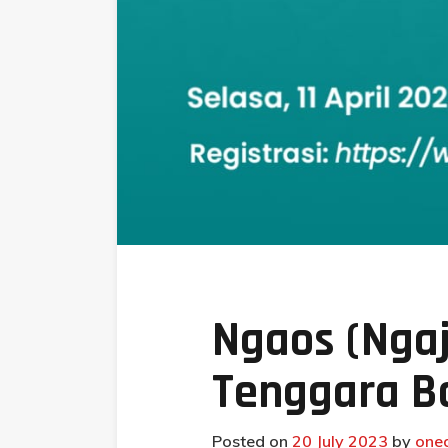
Ngaos (Ngaj
Tenggara B
Posted on
20 July 2023
by
one