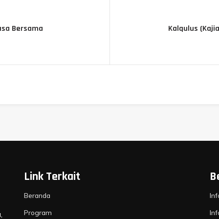
uasa Bersama
Kalqulus (Kaji
Link Terkait
B
Beranda
In
Program
In
,