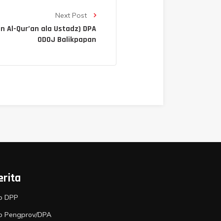
Next Post
an Al-Qur’an ala Ustadz) DPA
ODOJ Balikpapan
erita
fo DPP
fo Pengprov/DPA