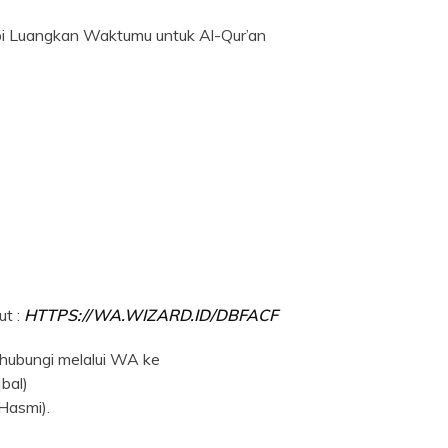
i Luangkan Waktumu untuk Al-Qur’an
ut :
HTTPS://WA.WIZARD.ID/DBFACF
ghubungi melalui WA ke
bal)
Hasmi).