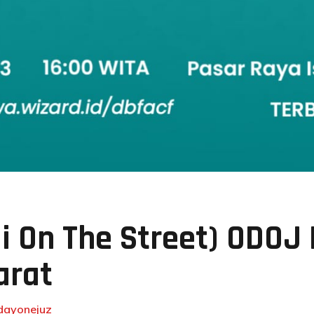
i On The Street) ODOJ
arat
dayonejuz