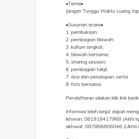
•Tema•
Jangan Tunggu Waktu Luang, tap
•Susunan acara•
1. pembukaan;
2. pembagian tilawah;
3. kultum singkat;
4. tilawah bersama;
5. sharing session;
6. pembagian takjil;
7. doa dan penutupan; serta
8. foto bersama.
Pendaftaran silakan klik link berik
Informasi lebih lanjut dapat men
ikhwan: 081918417968 (Akhi Iq
akhwat: 087866806046 (Ukhti 