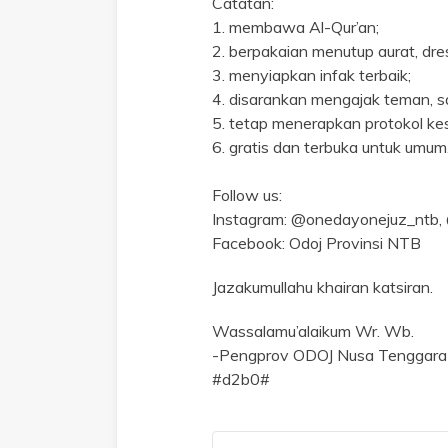
Catatan:
1. membawa Al-Qur’an;
2. berpakaian menutup aurat, dre
3. menyiapkan infak terbaik;
4. disarankan mengajak teman, s
5. tetap menerapkan protokol ke
6. gratis dan terbuka untuk umum
Follow us:
Instagram: @onedayonejuz_nt
Facebook: Odoj Provinsi NTB
Jazakumullahu khairan katsiran.
Wassalamu’alaikum Wr. Wb.
-Pengprov ODOJ Nusa Tenggara
#d2b0#