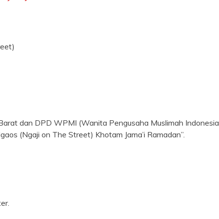
reet)
Barat dan DPD WPMI (Wanita Pengusaha Muslimah Indonesi
gaos (Ngaji on The Street) Khotam Jama’i Ramadan”.
ter.