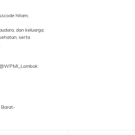
sscode hitam;
audara, dan keluarga;
sehatan; serta
.
b, @WPMI_Lombok
 Barat-