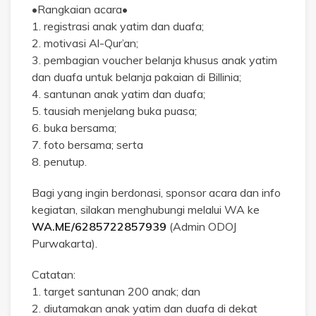
•Rangkaian acara•
1. registrasi anak yatim dan duafa;
2. motivasi Al-Qur’an;
3. pembagian voucher belanja khusus anak yatim
dan duafa untuk belanja pakaian di Billinia;
4. santunan anak yatim dan duafa;
5. tausiah menjelang buka puasa;
6. buka bersama;
7. foto bersama; serta
8. penutup.
Bagi yang ingin berdonasi, sponsor acara dan info
kegiatan, silakan menghubungi melalui WA ke
WA.ME/6285722857939
(Admin ODOJ
Purwakarta).
Catatan:
1. target santunan 200 anak; dan
2. diutamakan anak yatim dan duafa di dekat