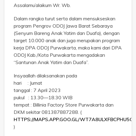
Assalamu’alaikum Wr. Wb.
Dalam rangka turut serta dalam mensukseskan
program Pengrov ODOJ Jawa Barat Sebaraya
(Senyum Bareng Anak Yatim dan Duafa), dengan
target 10.000 anak dan juga merupakan program
kerja DPA ODOJ Purwakarta, maka kami dari DPA
ODOJ Kab./Kota Purwakarta mengadakan
“Santunan Anak Yatim dan Duafa”.
Insyaallah dilaksanakan pada
hari : Jumat
tanggal : 7 April 2023
pukul : 13.30—18.30 WIB
tempat : Billinia Factory Store Purwakarta dan
DKM sekitar 081387887288. (
HTTPS://MAPS.APP.GOO.GL/WT7A8ULXFBCPHU5C6
)