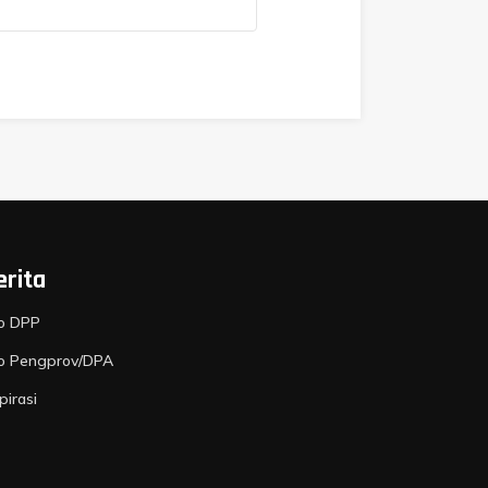
erita
fo DPP
fo Pengprov/DPA
pirasi