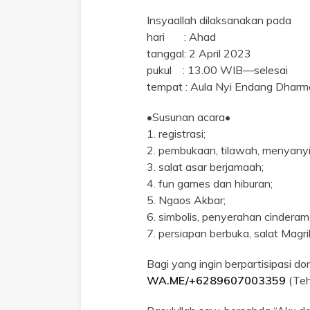
Insyaallah dilaksanakan pada
hari : Ahad
tanggal: 2 April 2023
pukul : 13.00 WIB—selesai
tempat : Aula Nyi Endang Dharma
•Susunan acara•
1. registrasi;
2. pembukaan, tilawah, menyanyi
3. salat asar berjamaah;
4. fun games dan hiburan;
5. Ngaos Akbar;
6. simbolis, penyerahan cinderam
7. persiapan berbuka, salat Magr
Bagi yang ingin berpartisipasi d
WA.ME/+6289607003359
(Teh