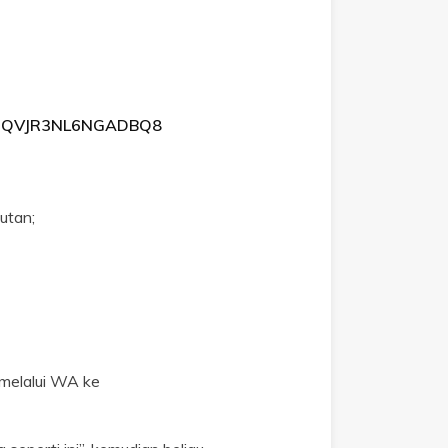
GIQVJR3NL6NGADBQ8
utan;
i melalui WA ke