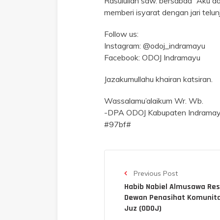
Rasulullah saw. bersabda “Aku d
memberi isyarat dengan jari telu
Follow us:
Instagram: @odoj_indramayu
Facebook: ODOJ Indramayu
Jazakumullahu khairan katsiran.
Wassalamu’alaikum Wr. Wb.
-DPA ODOJ Kabupaten Indramayu
#97bf#
Previous Post
Habib Nabiel Almusawa Res
Dewan Penasihat Komunita
Juz (ODOJ)