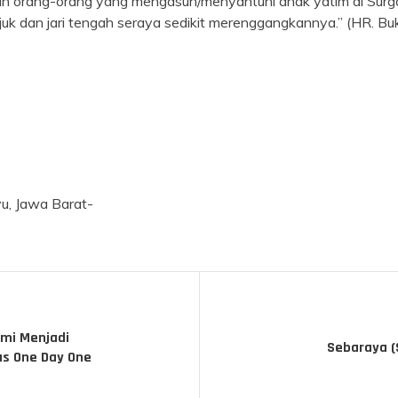
an orang-orang yang mengasuh/menyantuni anak yatim di Surga s
njuk dan jari tengah seraya sedikit merenggangkannya.” (HR. Buk
, Jawa Barat-
mi Menjadi
Sebaraya 
s One Day One