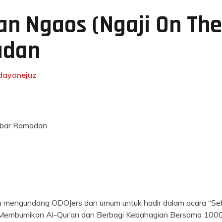
n Ngaos (Ngaji On The
adan
dayonejuz
Akbar Ramadan
mengundang ODOJers dan umum untuk hadir dalam acara “Seb
 Membumikan Al-Qur’an dan Berbagi Kebahagian Bersama 1000