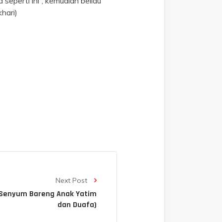
eperti ini”, kemudian beliau
hari)
Next Post
(Senyum Bareng Anak Yatim
dan Duafa)