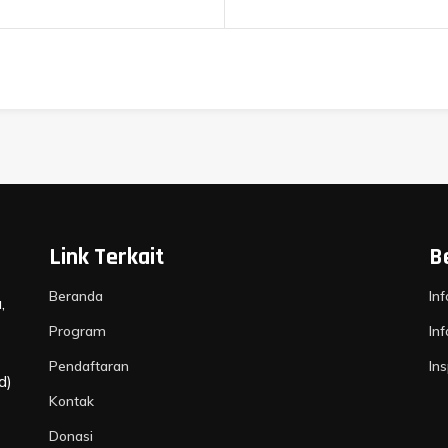
Link Terkait
B
Beranda
In
,
Program
In
Pendaftaran
Ins
d)
Kontak
Donasi