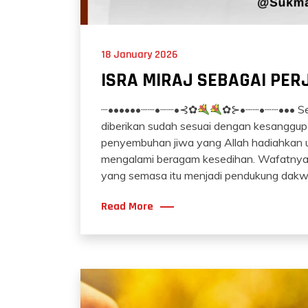
18 January 2026
ISRA MIRAJ SEBAGAI PE
┈••••••┈┈•┈┈•⊰✿
✿⊱•┈┈•┈┈••• Seti
diberikan sudah sesuai dengan kesanggupa
penyembuhan jiwa yang Allah hadiahkan u
mengalami beragam kesedihan. Wafatnya Kh
yang semasa itu menjadi pendukung dakw
Read More