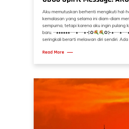
Aku memutuskan berhenti mengikuti hal-ha
kemalasan yang selama ini diam-diam men
sempurna, tetapi karena aku ingin pulang ke
baru. ┈••••••┈┈•┈┈•⊰✿
✿⊱•┈┈•┈┈•••
seringkali berarti melawan diri sendiri. Ada 
Read More