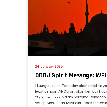
24 January 2026
ODOJ Spirit Message: W
Hitungan bulan Ramadan akan mulai insyaal
lekat dengan Al-Qur’an, akan kembali had
✿⊱•┈┈•┈┈••• Malam pertama Ramadan, gr
setiap Masjid dan Musholla. Tidak terkecu