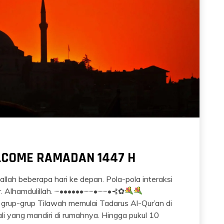
ELCOME RAMADAN 1447 H
lah beberapa hari ke depan. Pola-pola interaksi
ir. Alhamdulillah. ┈••••••┈┈•┈┈•⊰✿
up-grup Tilawah memulai Tadarus Al-Qur’an di
ali yang mandiri di rumahnya. Hingga pukul 10