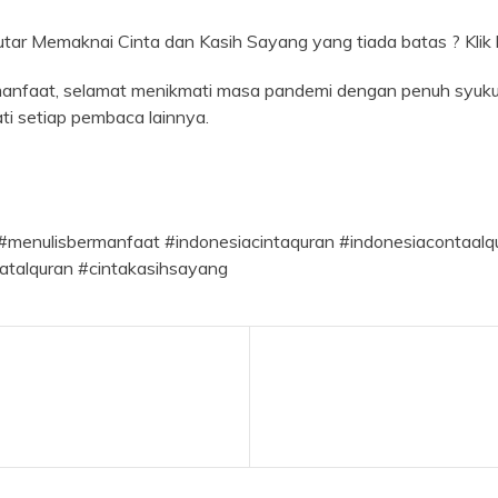
utar Memaknai Cinta dan Kasih Sayang yang tiada batas ? Klik l
faat, selamat menikmati masa pandemi dengan penuh syukur, j
ti setiap pembaca lainnya.
#menulisbermanfaat #indonesiacintaquran #indonesiacontaal
atalquran #cintakasihsayang