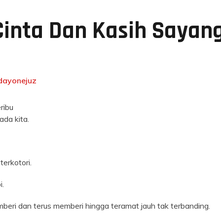
inta Dan Kasih Sayan
dayonejuz
eribu
da kita.
terkotori.
i.
mberi dan terus memberi hingga teramat jauh tak terbanding.