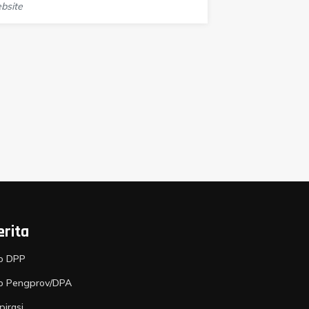
erita
fo DPP
fo Pengprov/DPA
pirasi