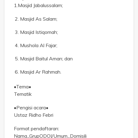
1.Masjid Jabalussalam;
Masjid As Salam;
Masjid Istiqomah;
Mushola Al Fajar;
Masjid Baitul Aman; dan
Masjid Ar Rahmah.
•Tema•
Tematik
•Pengisi acara•
Ustaz Ridho Febri
Format pendaftaran:
Nama_GrupODOJ/Umum_Domisili