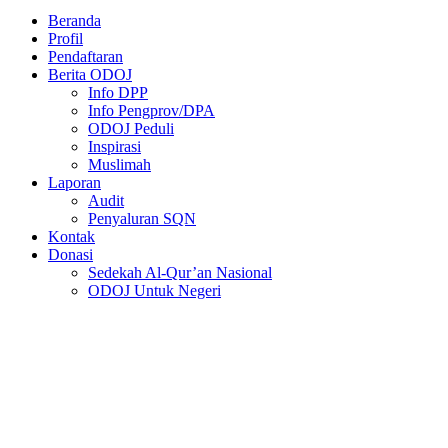
Beranda
Profil
Pendaftaran
Berita ODOJ
Info DPP
Info Pengprov/DPA
ODOJ Peduli
Inspirasi
Muslimah
Laporan
Audit
Penyaluran SQN
Kontak
Donasi
Sedekah Al-Qur’an Nasional
ODOJ Untuk Negeri