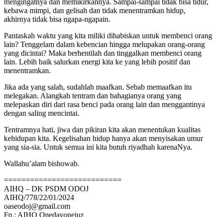
mengingatnya dan memikirkannya. Sampai-sampai tidak bisa tidur,
kebawa mimpi, dan gelisah dan tidak menentramkan hidup,
akhirnya tidak bisa ngapa-ngapain.
Pantaskah waktu yang kita miliki dihabiskan untuk membenci orang
lain? Tenggelam dalam kebencian hingga melupakan orang-orang
yang dicintai? Maka berhentilah dan tinggalkan membenci orang
lain. Lebih baik salurkan energi kita ke yang lebih positif dan
menentramkan.
Jika ada yang salah, sudahlah maafkan. Sebab memaafkan itu
melegakan. Alangkah tentram dan bahagianya orang yang
melepaskan diri dari rasa benci pada orang lain dan menggantinya
dengan saling mencintai.
Tentramnya hati, jiwa dan pikiran kita akan menentukan kualitas
kehidupan kita. Kegelisahan hidup hanya akan menyisakan umur
yang sia-sia. Untuk semua ini kita butuh riyadhah karenaNya.
Wallahu’alam bishowab.
===========================
AIHQ – DK PSDM ODOJ
AIHQ/778/22/01/2024
oaseodoj@gmail.com
Fp : AIHQ Onedayonejuz