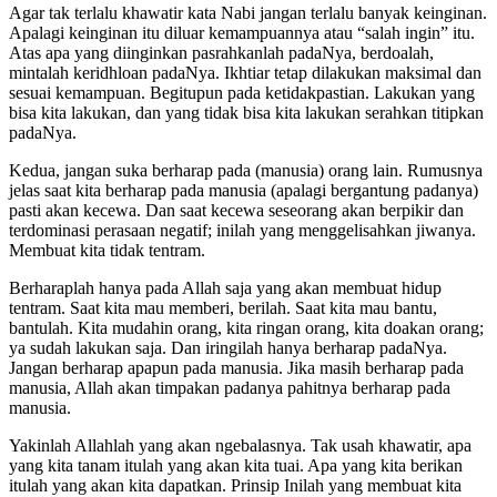
Agar tak terlalu khawatir kata Nabi jangan terlalu banyak keinginan.
Apalagi keinginan itu diluar kemampuannya atau “salah ingin” itu.
Atas apa yang diinginkan pasrahkanlah padaNya, berdoalah,
mintalah keridhloan padaNya. Ikhtiar tetap dilakukan maksimal dan
sesuai kemampuan. Begitupun pada ketidakpastian. Lakukan yang
bisa kita lakukan, dan yang tidak bisa kita lakukan serahkan titipkan
padaNya.
Kedua, jangan suka berharap pada (manusia) orang lain. Rumusnya
jelas saat kita berharap pada manusia (apalagi bergantung padanya)
pasti akan kecewa. Dan saat kecewa seseorang akan berpikir dan
terdominasi perasaan negatif; inilah yang menggelisahkan jiwanya.
Membuat kita tidak tentram.
Berharaplah hanya pada Allah saja yang akan membuat hidup
tentram. Saat kita mau memberi, berilah. Saat kita mau bantu,
bantulah. Kita mudahin orang, kita ringan orang, kita doakan orang;
ya sudah lakukan saja. Dan iringilah hanya berharap padaNya.
Jangan berharap apapun pada manusia. Jika masih berharap pada
manusia, Allah akan timpakan padanya pahitnya berharap pada
manusia.
Yakinlah Allahlah yang akan ngebalasnya. Tak usah khawatir, apa
yang kita tanam itulah yang akan kita tuai. Apa yang kita berikan
itulah yang akan kita dapatkan. Prinsip Inilah yang membuat kita