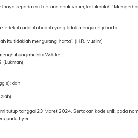
ertanya kepada mu tentang anak yatim, katakanlah “Memperbai
a sedekah adalah ibadah yang tidak mengurangi harta.
h itu tidaklah mengurangi harta”. (H.R. Muslim)
n menghubungi melalui WA ke
 (Lukman)
ie); dan
iah).
ami tutup tanggal 23 Maret 2024. Sertakan kode unik pada nom
ra pada flyer.