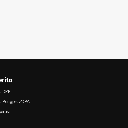
erita
fo DPP
fo Pengprov/DPA
pirasi