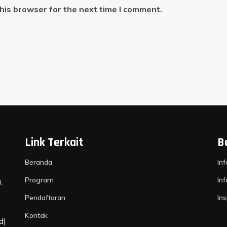
his browser for the next time I comment.
Link Terkait
B
Beranda
In
Program
In
,
Pendaftaran
Ins
Kontak
d)