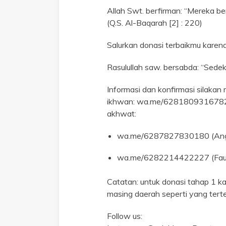
Allah Swt. berfirman: “Mereka b
(Q.S. Al-Baqarah [2] : 220)
Salurkan donasi terbaikmu karen
Rasulullah saw. bersabda: “Sedeka
Informasi dan konfirmasi silaka
ikhwan: wa.me/6281809316782
akhwat:
wa.me/6287827830180 (Angg
wa.me/6282214422227 (Fauz
Catatan: untuk donasi tahap 1 k
masing daerah seperti yang terte
Follow us: