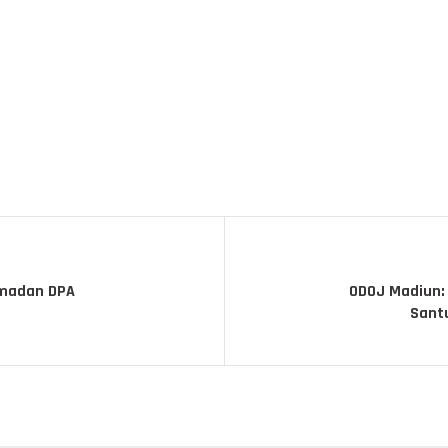
amadan DPA
ODOJ Madiun:
Sant