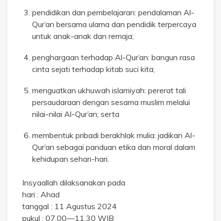
pendidikan dan pembelajaran: pendalaman Al-
Qur’an bersama ulama dan pendidik terpercaya
untuk anak-anak dan remaja;
penghargaan terhadap Al-Qur’an: bangun rasa
cinta sejati terhadap kitab suci kita;
menguatkan ukhuwah islamiyah: pererat tali
persaudaraan dengan sesama muslim melalui
nilai-nilai Al-Qur’an; serta
membentuk pribadi berakhlak mulia: jadikan Al-
Qur’an sebagai panduan etika dan moral dalam
kehidupan sehari-hari.
Insyaallah dilaksanakan pada
hari : Ahad
tanggal : 11 Agustus 2024
pukul : 07.00—11.30 WIB