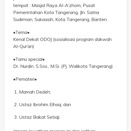
tempat : Masjid Raya Al-A’zhom, Pusat
Pemerintahan Kota Tangerang, Jln. Satria
Sudirman, Sukaasih, Kota Tangerang, Banten.
•Tema•
Kenal Dekat ODOJ (sosialisasi program dakwah
Al-Qur’an)
•Tamu special•
Dr. Nurdin, S.Sos., M.Si. (Pj. Walikota Tangerang)
•Pemateri•
Mamah Dedeh;
Ustaz Ibrohim Elhaq; dan
Ustaz Bakat Setiaji.
Jangan lewatkan momen ini dan jadikan