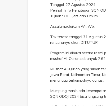
Tanggal: 27 Agustus 2024
Perihal : Info Penutupan SQN O
Tujuan : ODOJers dan Umum
Assalamu’alaikum Wr. Wb.
Tak terasa tanggal 31 Agustus 2
rencananya akan DITUTUP.
Program ini dibuka secara resmi 
mushaf Al-Qur’an sebanyak 7.623
Mushaf Al-Qur’an yang sudah terk
Jawa Barat, Kalimantan Timur, K
menunggu terkumpulnya donasi.
Mumpung masih ada kesempatan 5 
SQN ODOJ 2024 bisa langsung tra