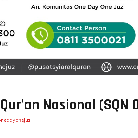
Qur’an Nasional (SQN 
onedayonejuz