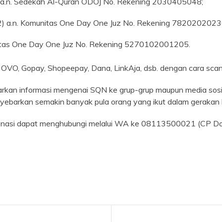
) a.n. Sedekah Al-Quran ODOJ No. Rekening 2030405048;
2) a.n. Komunitas One Day One Juz No. Rekening 7820202023
nitas One Day One Juz No. Rekening 5270102001205.
ti OVO, Gopay, Shopeepay, Dana, LinkAja, dsb. dengan cara scan
arkan informasi mengenai SQN ke grup-grup maupun media sosial
ebarkan semakin banyak pula orang yang ikut dalam gerakan k
i donasi dapat menghubungi melalui WA ke 08113500021 (CP D