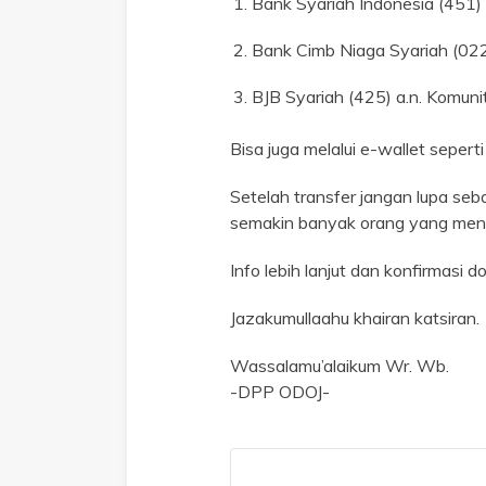
Bank Syariah Indonesia (451
Bank Cimb Niaga Syariah (02
BJB Syariah (425) a.n. Komu
Bisa juga melalui e-wallet seper
Setelah transfer jangan lupa seb
semakin banyak orang yang meny
Info lebih lanjut dan konfirmas
Jazakumullaahu khairan katsiran.
Wassalamu’alaikum Wr. Wb.
-DPP ODOJ-