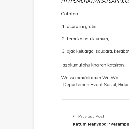
HTTPS://CHAT.WHATSAPP.C
Catatan:
acara ini gratis;
terbuka untuk umum;
ajak keluarga, saudara, kera
Jazakumullahu khairan katsiran.
Wassalamu’alaikum Wr. Wb.
-Departemen Event Sosial, Bida
Previous Post
Ketum Menyapa: “Perempu