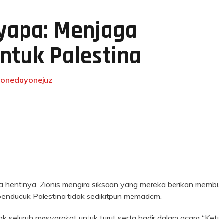
apa: Menjaga
ntuk Palestina
y
onedayonejuz
da hentinya. Zionis mengira siksaan yang mereka berikan memb
enduduk Palestina tidak sedikitpun memadam.
 seluruh masyarakat untuk turut serta hadir dalam acara “Ke