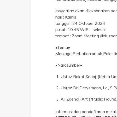
Insyaallah akan dilaksanakan pa
hari : Kamis
tanggal : 24 Oktober 2024
pukul : 19.45 WIB—selesai
tempat : Zoom Meeting (link zo
•Tema•
Menjaga Perhatian untuk Palesti
•Narasumber•
Ustaz Bakat Setiaji (Ketua U
Ustaz Dr. Derysmono, Lc., S.Pd.
Ali Zaenal (Artis/Public Figure)
Informasi dan pendaftaran mela