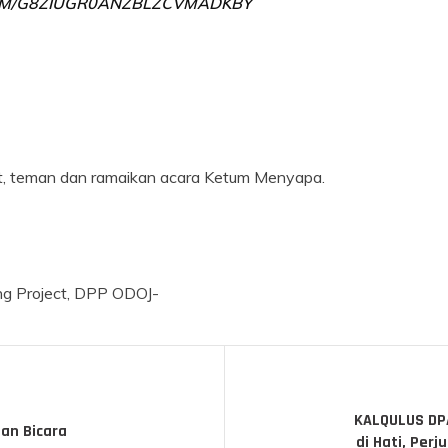
OM/G8ZIUGR0ANZBLZCVMADKBY
bat, teman dan ramaikan acara Ketum Menyapa.
ng Project, DPP ODOJ-
KALQULUS DPA
an Bicara
di Hati, Per