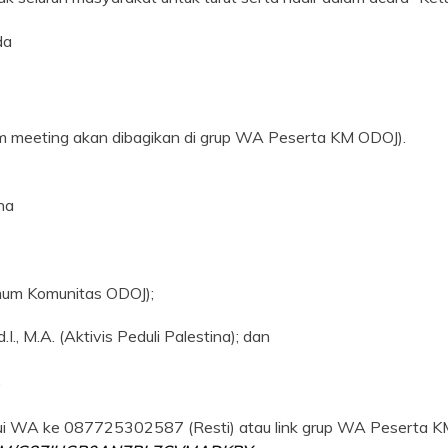
da
om meeting akan dibagikan di grup WA Peserta KM ODOJ).
na
mum Komunitas ODOJ);
I., M.A. (Aktivis Peduli Palestina); dan
.
lui WA ke 087725302587 (Resti) atau link grup WA Peserta 