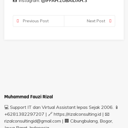
📸 Instagram:
@IFFAH.ZUBAIDAH.3
Previous Post
Next Post
Muhammad Fauzi Rizal
💻 Support IT dan Virtual Assistant lepas Sejak 2006. 📱
+6281382297207 | 🔗 https://rizalconsulting.id | 📧
rizalconsultingid@gmail.com | 🏢 Cibungbulang, Bogor,
Jawa Barat, Indonesia